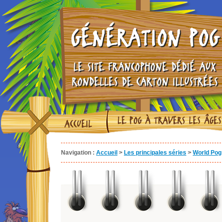
GÉNÉRATION POG
LE SITE FRANCOPHONE DÉDIÉ AUX
RONDELLES DE CARTON ILLUSTRÉES
LE POG À TRAVERS LES ÂGES
ACCUEIL
Navigation :
Accueil
>
Les principales séries
>
World Pog