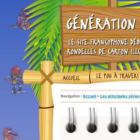
GÉNÉRATION 
LE SITE FRANCOPHONE DÉD
RONDELLES DE CARTON ILL
LE POG À TRAVERS
ACCUEIL
Navigation :
Accueil
>
Les principales séries