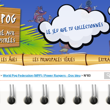
POG
LE JEU QUE TU COLLECTIONNES
IÉ AUX
USTRÉES
 LES ÂGES
LES PRINCIPALES SÉRIES
EXTRA
>
World Pog Federation (WPF) / Power Rangers - Dos bleu
>
N°83