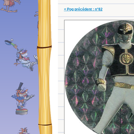
< Pog précédent : n°82