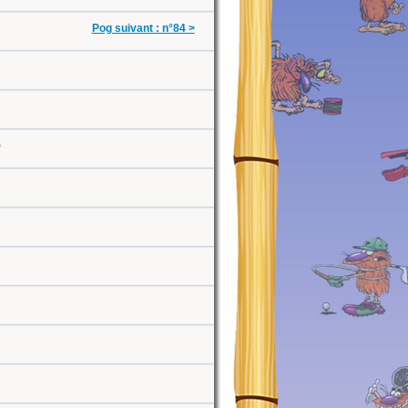
Pog suivant : n°84 >
0