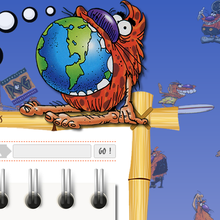
S
GO !