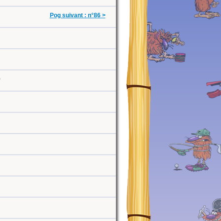
Pog suivant : n°86 >
0