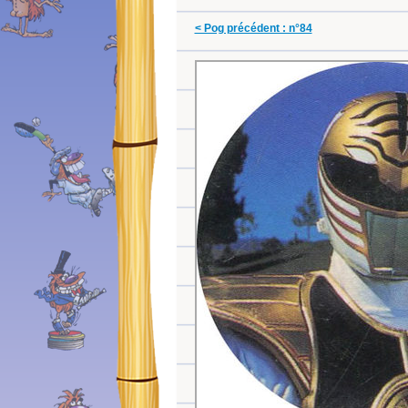
< Pog précédent : n°84