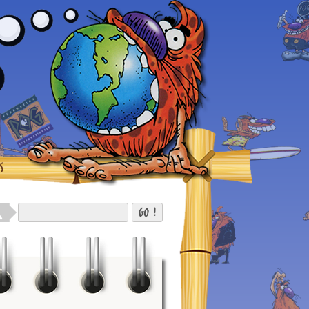
S
GO !