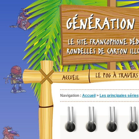
GÉNÉRATION 
LE SITE FRANCOPHONE DÉD
RONDELLES DE CARTON ILL
LE POG À TRAVERS
ACCUEIL
Navigation :
Accueil
>
Les principales séries