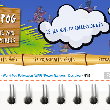
POG
LE JEU QUE TU COLLECTIONNES
IÉ AUX
USTRÉES
 LES ÂGES
LES PRINCIPALES SÉRIES
EXTRA
>
World Pog Federation (WPF) / Power Rangers - Dos bleu
>
N°85