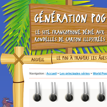
GÉNÉRATION POG
LE SITE FRANCOPHONE DÉDIÉ AUX
RONDELLES DE CARTON ILLUSTRÉES
LE POG À TRAVERS LES ÂGES
ACCUEIL
Navigation :
Accueil
>
Les principales séries
>
World Pog