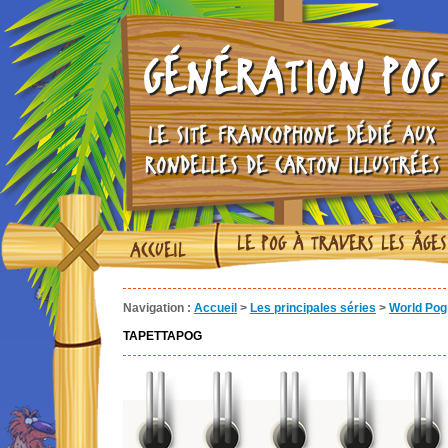
GÉNÉRATION POG
LE SITE FRANCOPHONE DÉDIÉ AUX
RONDELLES DE CARTON ILLUSTRÉES
LE POG À TRAVERS LES ÂGES
ACCUEIL
Navigation :
Accueil
>
Les principales séries
>
World Pog 
TAPETTAPOG