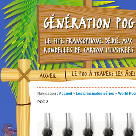
GÉNÉRATION POG
LE SITE FRANCOPHONE DÉDIÉ AUX
RONDELLES DE CARTON ILLUSTRÉES
LE POG À TRAVERS LES ÂGES
ACCUEIL
Navigation :
Accueil
>
Les principales séries
>
World Pog 
POG 2