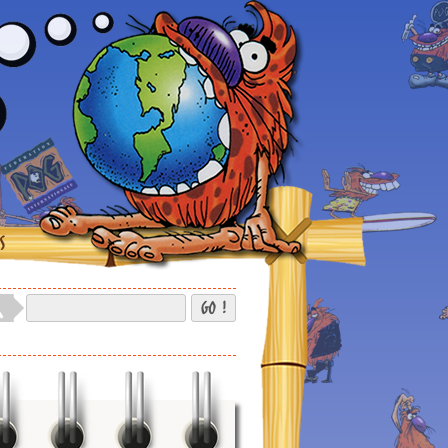
S
GO !