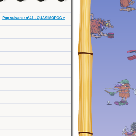
Pog suivant : n°41 - QUASIMOPOG >
0