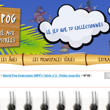
POG
LE JEU QUE TU COLLECTIONNES
IÉ AUX
USTRÉES
 LES ÂGES
LES PRINCIPALES SÉRIES
EXTRA
>
World Pog Federation (WPF) / Série n°2 - Petits musclés
>
N°40 -