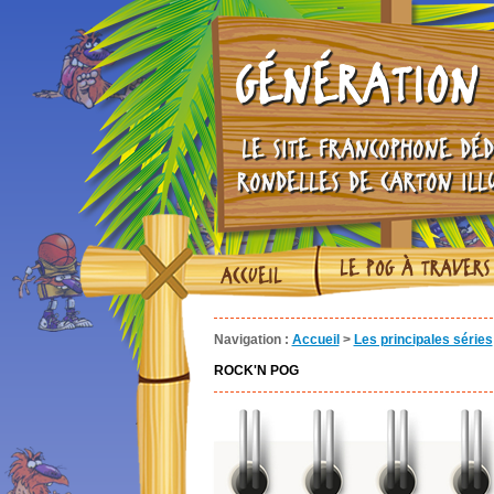
GÉNÉRATION 
LE SITE FRANCOPHONE DÉD
RONDELLES DE CARTON ILL
LE POG À TRAVERS
ACCUEIL
Navigation :
Accueil
>
Les principales séries
ROCK'N POG