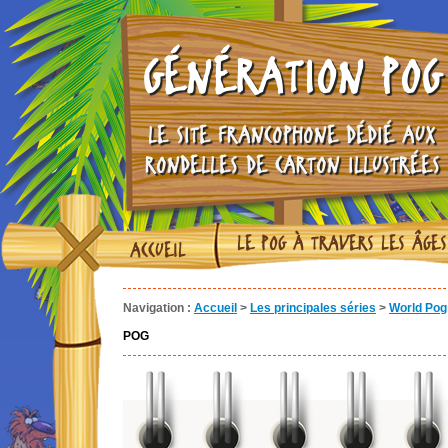
GÉNÉRATION POG
LE SITE FRANCOPHONE DÉDIÉ AUX
RONDELLES DE CARTON ILLUSTRÉES
LE POG À TRAVERS LES ÂGES
ACCUEIL
Navigation :
Accueil
>
Les principales séries
>
World Pog 
POG