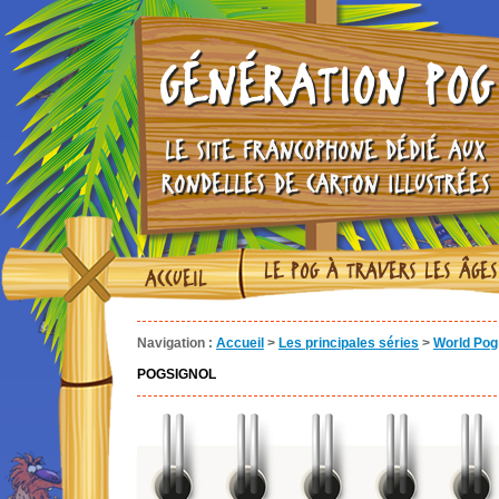
GÉNÉRATION POG
LE SITE FRANCOPHONE DÉDIÉ AUX
RONDELLES DE CARTON ILLUSTRÉES
LE POG À TRAVERS LES ÂGES
ACCUEIL
Navigation :
Accueil
>
Les principales séries
>
World Pog 
POGSIGNOL