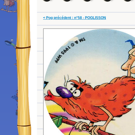
< Pog précédent : n°58 - POGLISSON