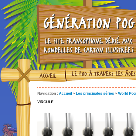
GÉNÉRATION POG
LE SITE FRANCOPHONE DÉDIÉ AUX
RONDELLES DE CARTON ILLUSTRÉES
LE POG À TRAVERS LES ÂGES
ACCUEIL
Navigation :
Accueil
>
Les principales séries
>
World Pog 
VIRGULE