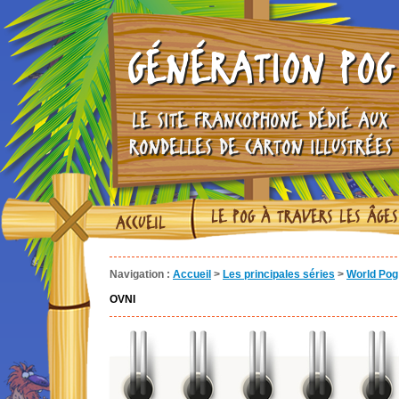
GÉNÉRATION POG
LE SITE FRANCOPHONE DÉDIÉ AUX
RONDELLES DE CARTON ILLUSTRÉES
LE POG À TRAVERS LES ÂGES
ACCUEIL
Navigation :
Accueil
>
Les principales séries
>
World Pog 
OVNI