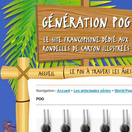
GÉNÉRATION POG
LE SITE FRANCOPHONE DÉDIÉ AUX
RONDELLES DE CARTON ILLUSTRÉES
LE POG À TRAVERS LES ÂGES
ACCUEIL
Navigation :
Accueil
>
Les principales séries
>
World Pog 
POG