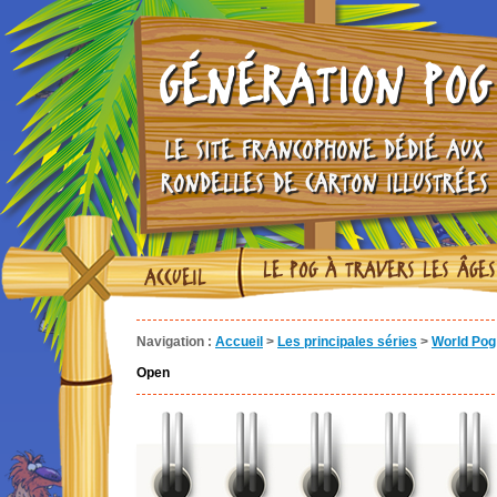
GÉNÉRATION POG
LE SITE FRANCOPHONE DÉDIÉ AUX
RONDELLES DE CARTON ILLUSTRÉES
LE POG À TRAVERS LES ÂGES
ACCUEIL
Navigation :
Accueil
>
Les principales séries
>
World Pog 
Open