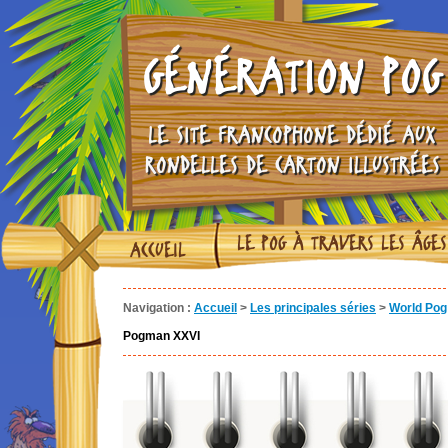
GÉNÉRATION POG
LE SITE FRANCOPHONE DÉDIÉ AUX
RONDELLES DE CARTON ILLUSTRÉES
LE POG À TRAVERS LES ÂGES
ACCUEIL
Navigation :
Accueil
>
Les principales séries
>
World Pog 
Pogman XXVI