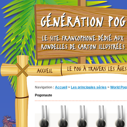
GÉNÉRATION POG
LE SITE FRANCOPHONE DÉDIÉ AUX
RONDELLES DE CARTON ILLUSTRÉES
LE POG À TRAVERS LES ÂGES
ACCUEIL
Navigation :
Accueil
>
Les principales séries
>
World Pog 
Pogonaute