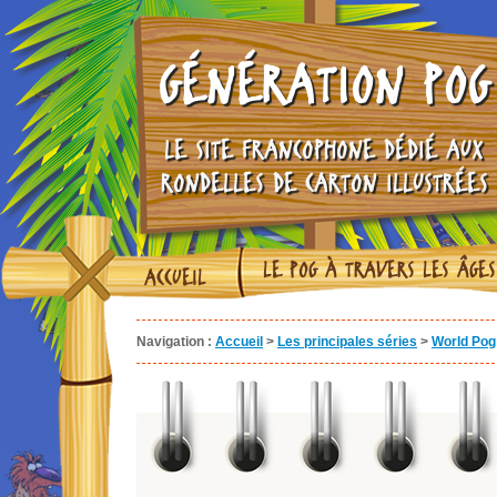
GÉNÉRATION POG
LE SITE FRANCOPHONE DÉDIÉ AUX
RONDELLES DE CARTON ILLUSTRÉES
LE POG À TRAVERS LES ÂGES
ACCUEIL
Navigation :
Accueil
>
Les principales séries
>
World Pog 