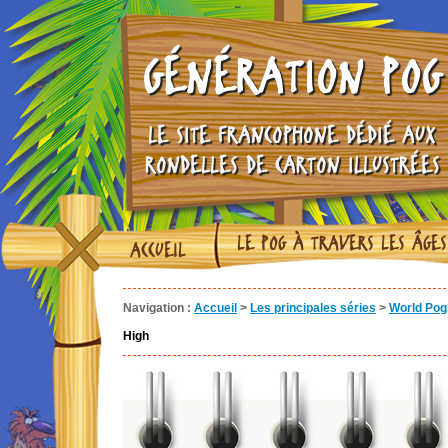
GÉNÉRATION POG
LE SITE FRANCOPHONE DÉDIÉ AUX
RONDELLES DE CARTON ILLUSTRÉES
LE POG À TRAVERS LES ÂGES
ACCUEIL
Navigation :
Accueil
>
Les principales séries
>
World Pog 
High