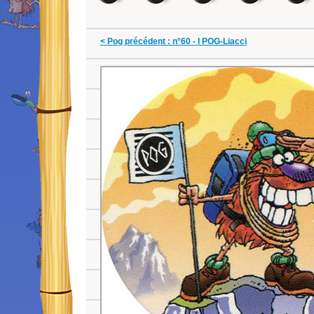
< Pog précédent : n°60 - I POG-Liacci