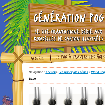
GÉNÉRATION POG
LE SITE FRANCOPHONE DÉDIÉ AUX
RONDELLES DE CARTON ILLUSTRÉES
LE POG À TRAVERS LES ÂGES
ACCUEIL
Navigation :
Accueil
>
Les principales séries
>
World Pog 
Babe