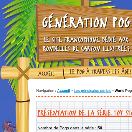
GÉNÉRATION POG
LE SITE FRANCOPHONE DÉDIÉ AUX
RONDELLES DE CARTON ILLUSTRÉES
LE POG À TRAVERS LES ÂGES
ACCUEIL
Navigation :
Accueil
>
Les principales séries
>
World Pog 
PRÉSENTATION DE LA SÉRIE TOY ST
Nombre de Pogs dans la série :
50