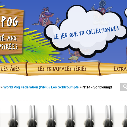
POG
LE JEU QUE TU COLLECTIONNES
IÉ AUX
USTRÉES
 LES ÂGES
LES PRINCIPALES SÉRIES
EXTRA
>
World Pog Federation (WPF) / Les Schtroumpfs
>
N°14 - Schtroumpf