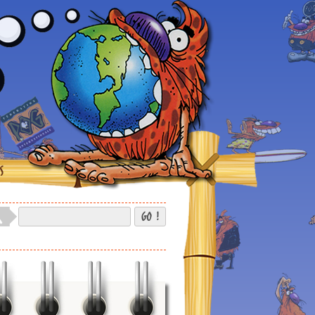
S
GO !