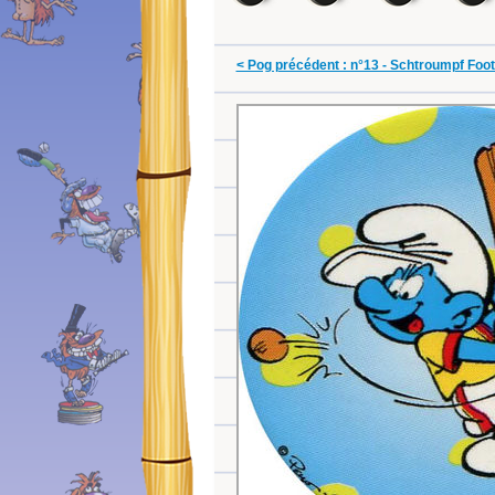
< Pog précédent : n°13 - Schtroumpf Foo