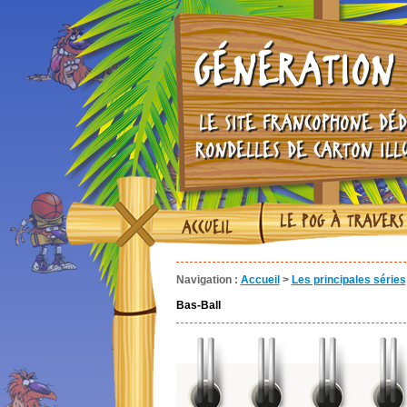
GÉNÉRATION 
LE SITE FRANCOPHONE DÉD
RONDELLES DE CARTON ILL
LE POG À TRAVERS
ACCUEIL
Navigation :
Accueil
>
Les principales séries
Bas-Ball