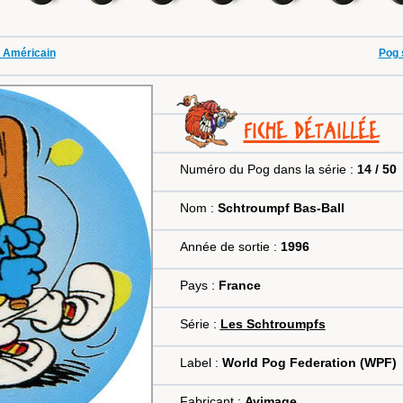
t Américain
Pog 
FICHE DÉTAILLÉE
Numéro du Pog dans la série :
14 / 50
Nom :
Schtroumpf Bas-Ball
Année de sortie :
1996
Pays :
France
Série :
Les Schtroumpfs
Label :
World Pog Federation (WPF)
Fabricant :
Avimage