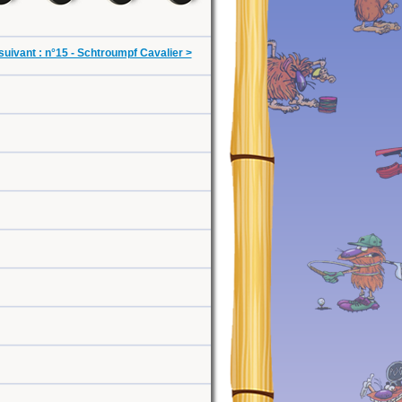
suivant : n°15 - Schtroumpf Cavalier >