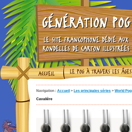
GÉNÉRATION POG
LE SITE FRANCOPHONE DÉDIÉ AUX
RONDELLES DE CARTON ILLUSTRÉES
LE POG À TRAVERS LES ÂGES
ACCUEIL
Navigation :
Accueil
>
Les principales séries
>
World Pog
Cavalière