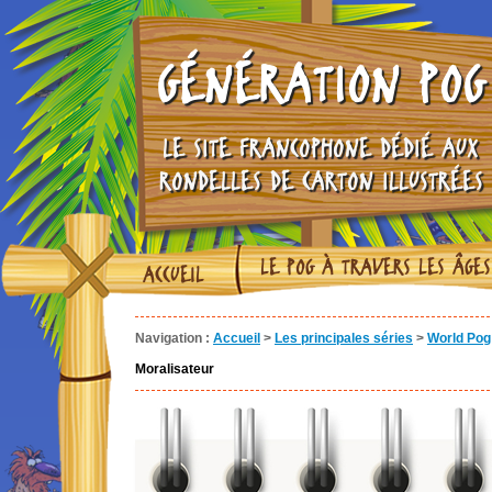
GÉNÉRATION POG
LE SITE FRANCOPHONE DÉDIÉ AUX
RONDELLES DE CARTON ILLUSTRÉES
LE POG À TRAVERS LES ÂGES
ACCUEIL
Navigation :
Accueil
>
Les principales séries
>
World Pog
Moralisateur