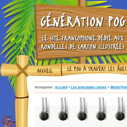
GÉNÉRATION POG
LE SITE FRANCOPHONE DÉDIÉ AUX
RONDELLES DE CARTON ILLUSTRÉES
LE POG À TRAVERS LES ÂGES
ACCUEIL
Navigation :
Accueil
>
Les principales séries
>
World Pog