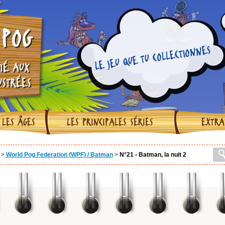
POG
LE JEU QUE TU COLLECTIONNES
IÉ AUX
USTRÉES
 LES ÂGES
LES PRINCIPALES SÉRIES
EXTRA
>
World Pog Federation (WPF) / Batman
>
N°21 - Batman, la nuit 2