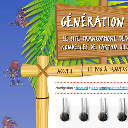
GÉNÉRATION 
LE SITE FRANCOPHONE DÉD
RONDELLES DE CARTON ILL
LE POG À TRAVERS
ACCUEIL
Navigation :
Accueil
>
Les principales séries