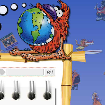
S
GO !