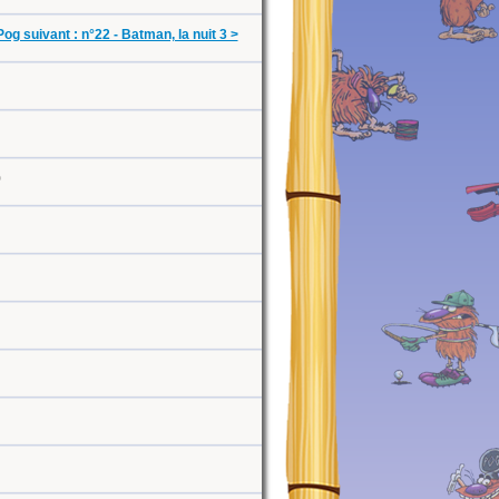
Pog suivant : n°22 - Batman, la nuit 3 >
0