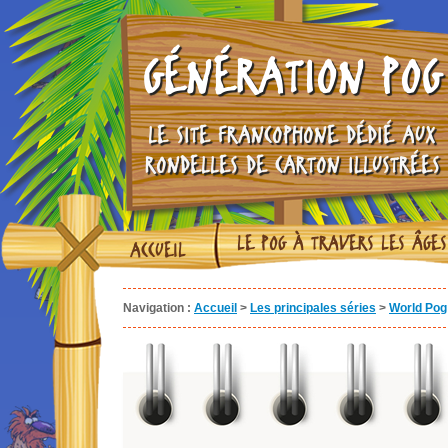
GÉNÉRATION POG
LE SITE FRANCOPHONE DÉDIÉ AUX
RONDELLES DE CARTON ILLUSTRÉES
LE POG À TRAVERS LES ÂGES
ACCUEIL
Navigation :
Accueil
>
Les principales séries
>
World Pog