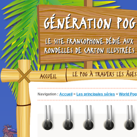
GÉNÉRATION POG
LE SITE FRANCOPHONE DÉDIÉ AUX
RONDELLES DE CARTON ILLUSTRÉES
LE POG À TRAVERS LES ÂGES
ACCUEIL
Navigation :
Accueil
>
Les principales séries
>
World Pog