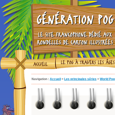
GÉNÉRATION POG
LE SITE FRANCOPHONE DÉDIÉ AUX
RONDELLES DE CARTON ILLUSTRÉES
LE POG À TRAVERS LES ÂGES
ACCUEIL
Navigation :
Accueil
>
Les principales séries
>
World Pog