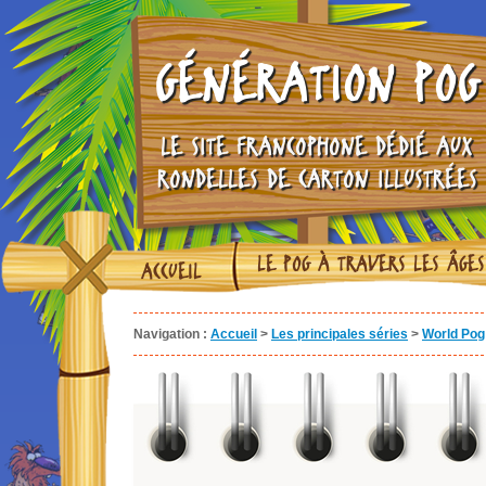
GÉNÉRATION POG
LE SITE FRANCOPHONE DÉDIÉ AUX
RONDELLES DE CARTON ILLUSTRÉES
LE POG À TRAVERS LES ÂGES
ACCUEIL
Navigation :
Accueil
>
Les principales séries
>
World Pog