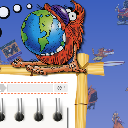
S
GO !