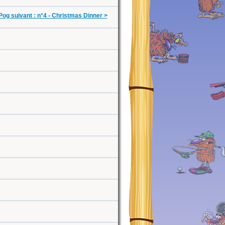
Pog suivant : n°4 - Christmas Dinner >