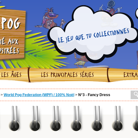
POG
LE JEU QUE TU COLLECTIONNES
IÉ AUX
USTRÉES
 LES ÂGES
LES PRINCIPALES SÉRIES
EXTRA
>
World Pog Federation (WPF) / 100% Noël
>
N°3 - Fancy Dress