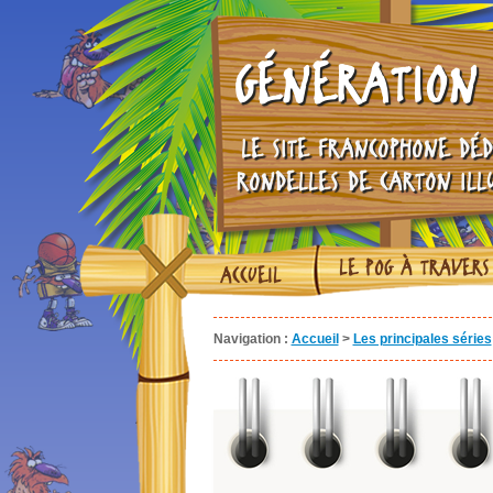
GÉNÉRATION 
LE SITE FRANCOPHONE DÉD
RONDELLES DE CARTON ILL
LE POG À TRAVERS
ACCUEIL
Navigation :
Accueil
>
Les principales séries