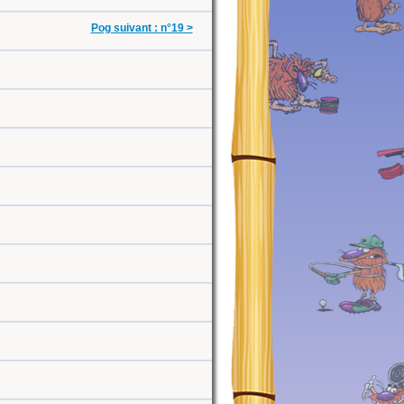
Pog suivant : n°19 >