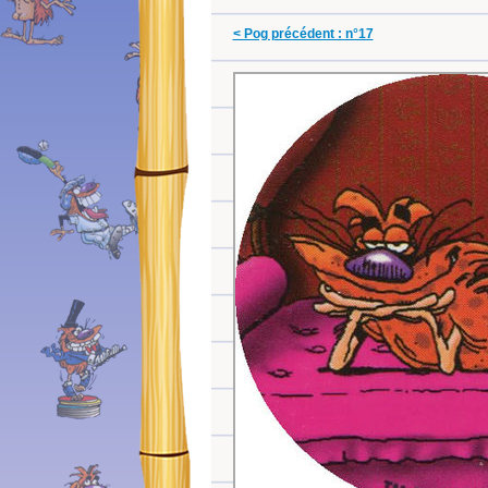
< Pog précédent : n°17