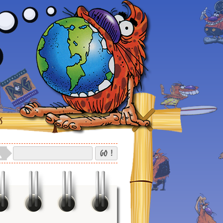
S
GO !