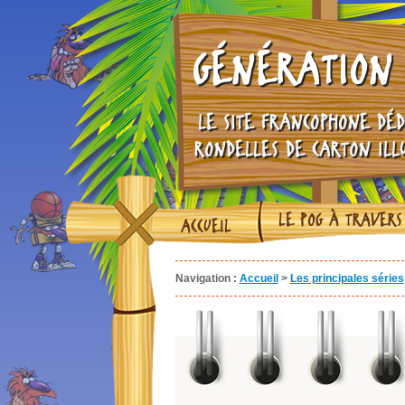
GÉNÉRATION 
LE SITE FRANCOPHONE DÉD
RONDELLES DE CARTON ILL
LE POG À TRAVERS
ACCUEIL
Navigation :
Accueil
>
Les principales séries