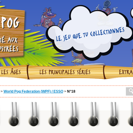
POG
LE JEU QUE TU COLLECTIONNES
IÉ AUX
USTRÉES
 LES ÂGES
LES PRINCIPALES SÉRIES
EXTRA
>
World Pog Federation (WPF) / ESSO
>
N°18