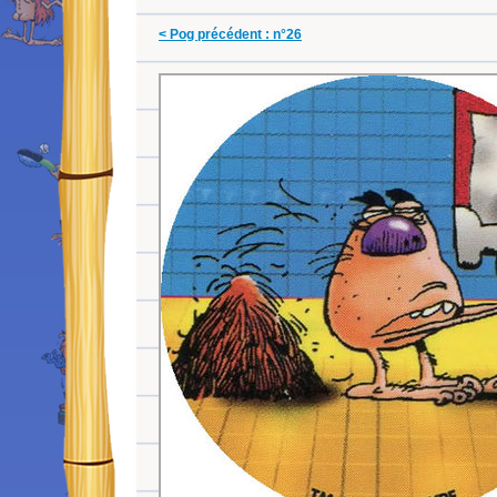
< Pog précédent : n°26