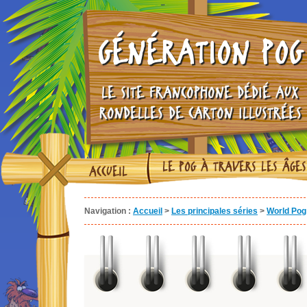
GÉNÉRATION POG
LE SITE FRANCOPHONE DÉDIÉ AUX
RONDELLES DE CARTON ILLUSTRÉES
LE POG À TRAVERS LES ÂGES
ACCUEIL
Navigation :
Accueil
>
Les principales séries
>
World Pog