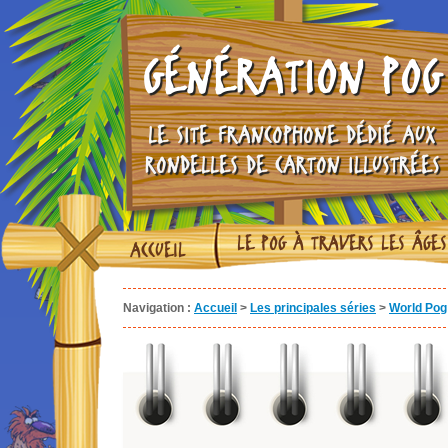
GÉNÉRATION POG
LE SITE FRANCOPHONE DÉDIÉ AUX
RONDELLES DE CARTON ILLUSTRÉES
LE POG À TRAVERS LES ÂGES
ACCUEIL
Navigation :
Accueil
>
Les principales séries
>
World Pog