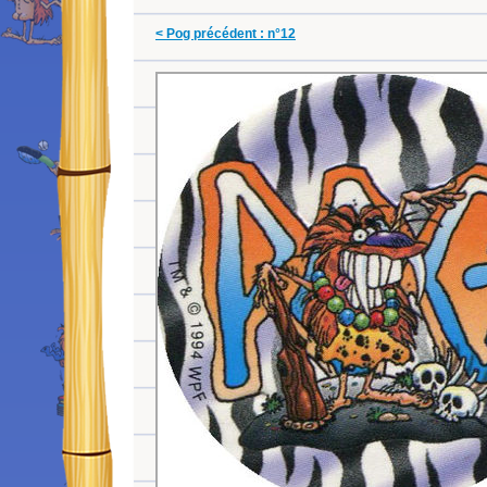
< Pog précédent : n°12