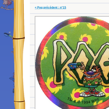
< Pog précédent : n°15