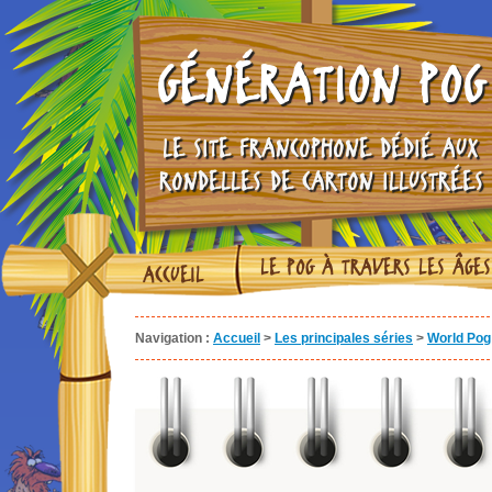
GÉNÉRATION POG
LE SITE FRANCOPHONE DÉDIÉ AUX
RONDELLES DE CARTON ILLUSTRÉES
LE POG À TRAVERS LES ÂGES
ACCUEIL
Navigation :
Accueil
>
Les principales séries
>
World Pog