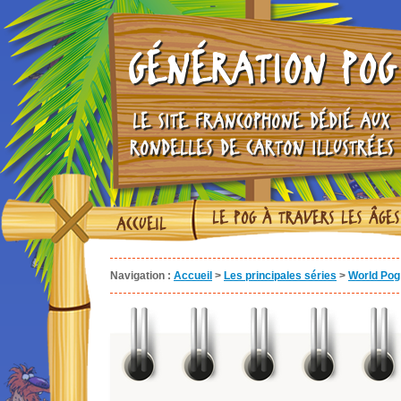
GÉNÉRATION POG
LE SITE FRANCOPHONE DÉDIÉ AUX
RONDELLES DE CARTON ILLUSTRÉES
LE POG À TRAVERS LES ÂGES
ACCUEIL
Navigation :
Accueil
>
Les principales séries
>
World Pog