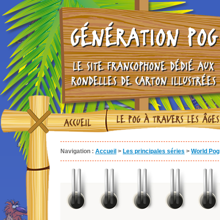
GÉNÉRATION POG
LE SITE FRANCOPHONE DÉDIÉ AUX
RONDELLES DE CARTON ILLUSTRÉES
LE POG À TRAVERS LES ÂGES
ACCUEIL
Navigation :
Accueil
>
Les principales séries
>
World Pog