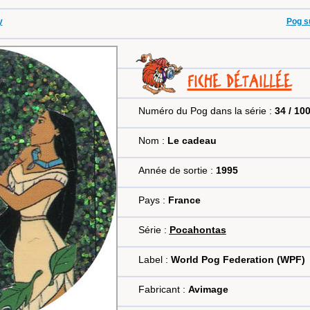
y
Pog su
FICHE DÉTAILLÉE
Numéro du Pog dans la série :
34 / 10
Nom :
Le cadeau
Année de sortie :
1995
Pays :
France
Série :
Pocahontas
Label :
World Pog Federation (WPF)
Fabricant :
Avimage