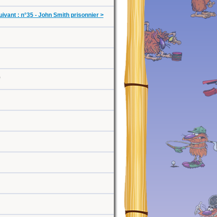
ivant : n°35 - John Smith prisonnier >
0