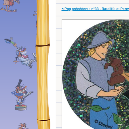
< Pog précédent : n°33 - Ratcliffe et Perc