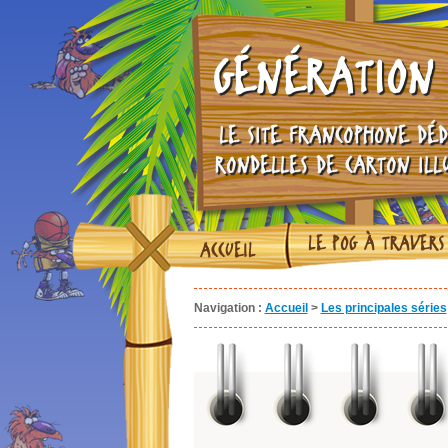
GÉNÉRATION 
LE SITE FRANCOPHONE DÉD
RONDELLES DE CARTON ILL
LE POG À TRAVERS
ACCUEIL
Navigation :
Accueil
>
Les principales séries