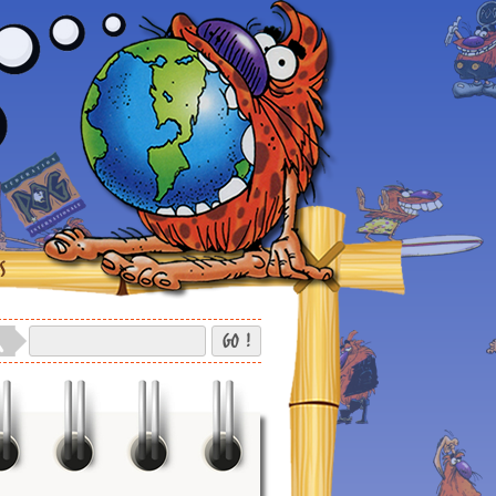
S
GO !