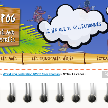
POG
LE JEU QUE TU COLLECTIONNES
IÉ AUX
USTRÉES
 LES ÂGES
LES PRINCIPALES SÉRIES
EXTRA
>
World Pog Federation (WPF) / Pocahontas
>
N°34 - Le cadeau