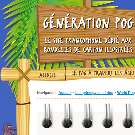
GÉNÉRATION POG
LE SITE FRANCOPHONE DÉDIÉ AUX
RONDELLES DE CARTON ILLUSTRÉES
LE POG À TRAVERS LES ÂGES
ACCUEIL
Navigation :
Accueil
>
Les principales séries
>
World Pog