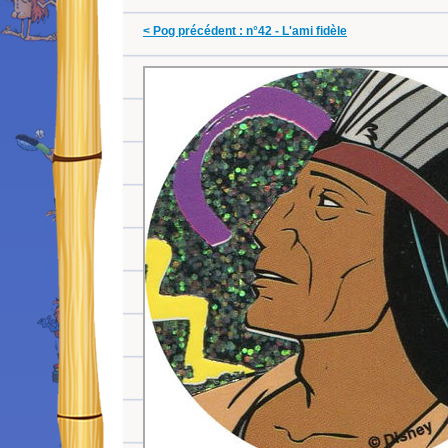
< Pog précédent : n°42 - L'ami fidèle