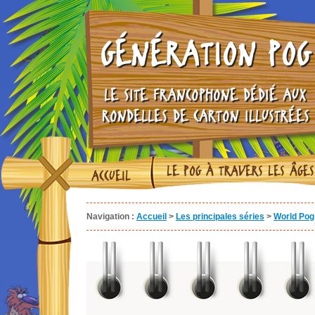
GÉNÉRATION POG
LE SITE FRANCOPHONE DÉDIÉ AUX
RONDELLES DE CARTON ILLUSTRÉES
LE POG À TRAVERS LES ÂGES
ACCUEIL
Navigation :
Accueil
>
Les principales séries
>
World Pog