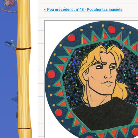
< Pog précédent : n°48 - Pocahontas inquiète