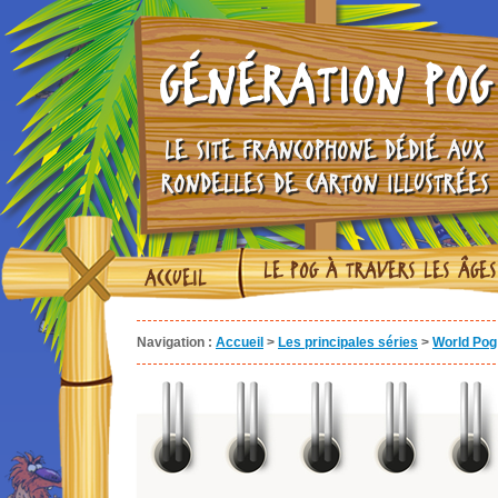
GÉNÉRATION POG
LE SITE FRANCOPHONE DÉDIÉ AUX
RONDELLES DE CARTON ILLUSTRÉES
LE POG À TRAVERS LES ÂGES
ACCUEIL
Navigation :
Accueil
>
Les principales séries
>
World Pog