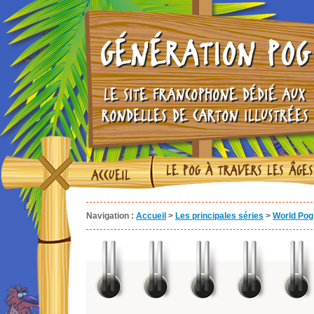
GÉNÉRATION POG
LE SITE FRANCOPHONE DÉDIÉ AUX
RONDELLES DE CARTON ILLUSTRÉES
LE POG À TRAVERS LES ÂGES
ACCUEIL
Navigation :
Accueil
>
Les principales séries
>
World Pog