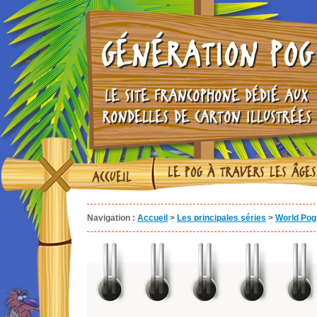
GÉNÉRATION POG
LE SITE FRANCOPHONE DÉDIÉ AUX
RONDELLES DE CARTON ILLUSTRÉES
LE POG À TRAVERS LES ÂGES
ACCUEIL
Navigation :
Accueil
>
Les principales séries
>
World Pog