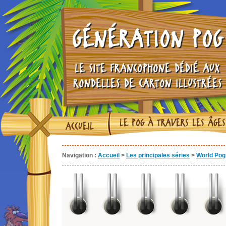
GÉNÉRATION POG
LE SITE FRANCOPHONE DÉDIÉ AUX
RONDELLES DE CARTON ILLUSTRÉES
LE POG À TRAVERS LES ÂGES
ACCUEIL
Navigation :
Accueil
>
Les principales séries
>
World Pog