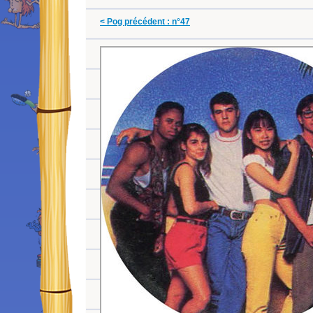
< Pog précédent : n°47