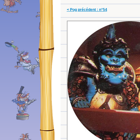
< Pog précédent : n°54