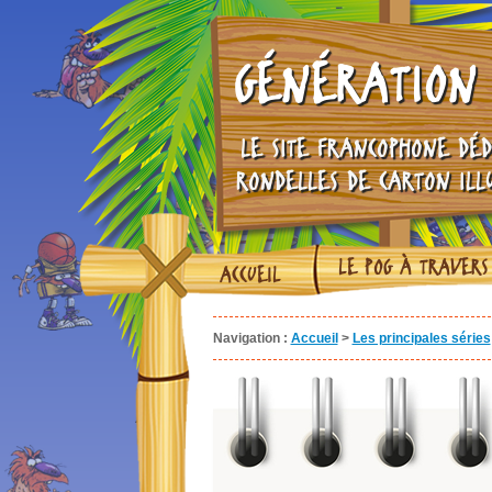
GÉNÉRATION 
LE SITE FRANCOPHONE DÉD
RONDELLES DE CARTON ILL
LE POG À TRAVERS
ACCUEIL
Navigation :
Accueil
>
Les principales séries