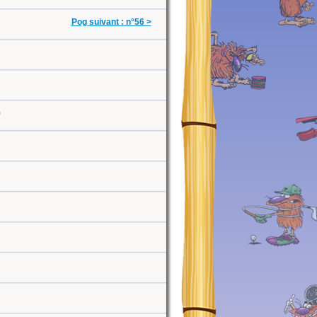
Pog suivant : n°56 >
0