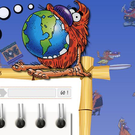
S
GO !