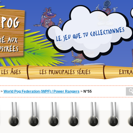
POG
LE JEU QUE TU COLLECTIONNES
IÉ AUX
USTRÉES
 LES ÂGES
LES PRINCIPALES SÉRIES
EXTRA
>
World Pog Federation (WPF) / Power Rangers
>
N°55