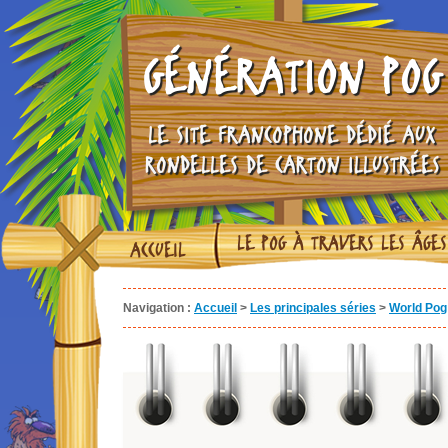
GÉNÉRATION POG
LE SITE FRANCOPHONE DÉDIÉ AUX
RONDELLES DE CARTON ILLUSTRÉES
LE POG À TRAVERS LES ÂGES
ACCUEIL
Navigation :
Accueil
>
Les principales séries
>
World Pog