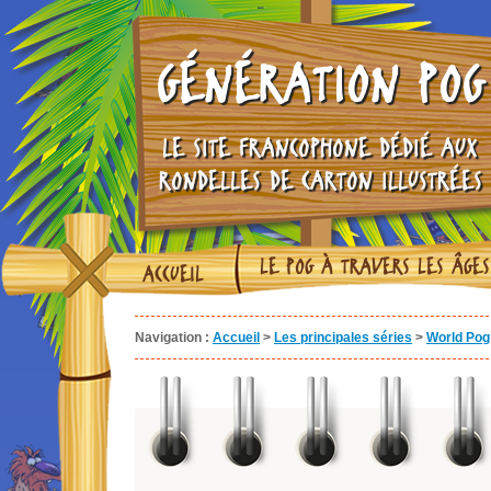
GÉNÉRATION POG
LE SITE FRANCOPHONE DÉDIÉ AUX
RONDELLES DE CARTON ILLUSTRÉES
LE POG À TRAVERS LES ÂGES
ACCUEIL
Navigation :
Accueil
>
Les principales séries
>
World Pog