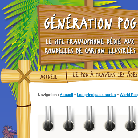
GÉNÉRATION POG
LE SITE FRANCOPHONE DÉDIÉ AUX
RONDELLES DE CARTON ILLUSTRÉES
LE POG À TRAVERS LES ÂGES
ACCUEIL
Navigation :
Accueil
>
Les principales séries
>
World Pog