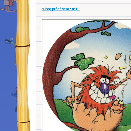
< Pog précédent : n°10