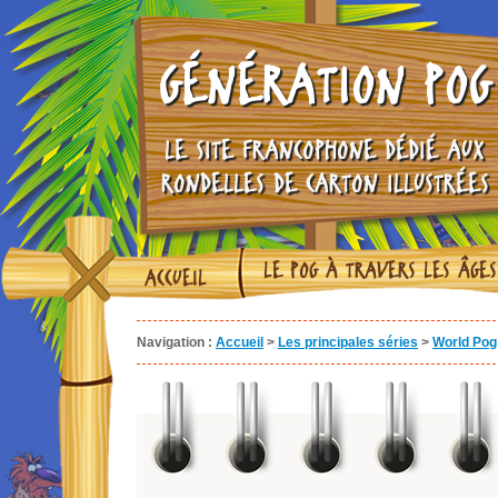
GÉNÉRATION POG
LE SITE FRANCOPHONE DÉDIÉ AUX
RONDELLES DE CARTON ILLUSTRÉES
LE POG À TRAVERS LES ÂGES
ACCUEIL
Navigation :
Accueil
>
Les principales séries
>
World Pog 