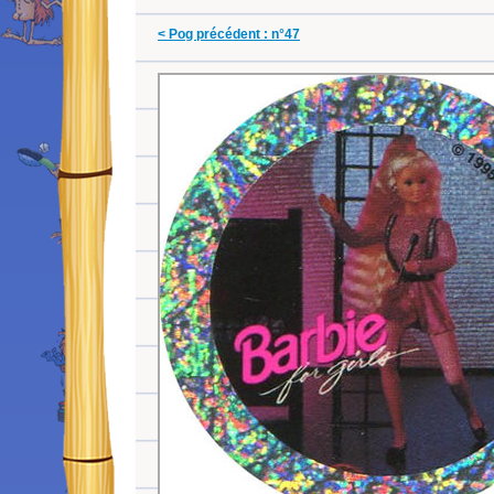
< Pog précédent : n°47