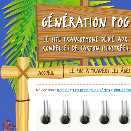
GÉNÉRATION POG
LE SITE FRANCOPHONE DÉDIÉ AUX
RONDELLES DE CARTON ILLUSTRÉES
LE POG À TRAVERS LES ÂGES
ACCUEIL
Navigation :
Accueil
>
Les principales séries
>
World Pog