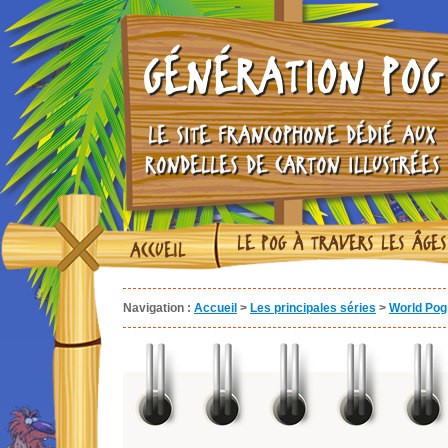
GÉNÉRATION POG
LE SITE FRANCOPHONE DÉDIÉ AUX
RONDELLES DE CARTON ILLUSTRÉES
LE POG À TRAVERS LES ÂGES
ACCUEIL
Navigation :
Accueil
>
Les principales séries
>
World Pog