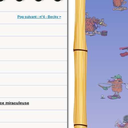
Pog suivant : n°4 - Becky >
rce miraculeuse