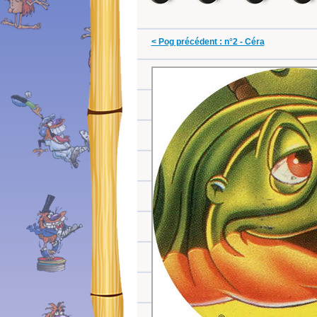
< Pog précédent : n°2 - Céra