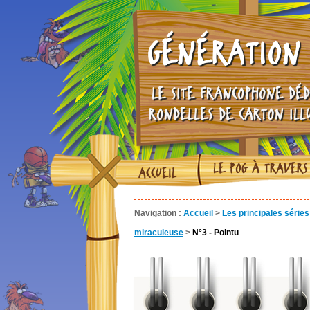
GÉNÉRATION 
LE SITE FRANCOPHONE DÉD
RONDELLES DE CARTON ILL
LE POG À TRAVERS
ACCUEIL
Navigation :
Accueil
>
Les principales séries
miraculeuse
>
N°3 - Pointu