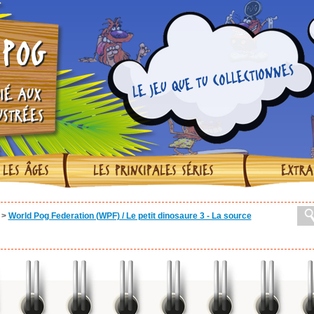
POG
LE JEU QUE TU COLLECTIONNES
IÉ AUX
USTRÉES
 LES ÂGES
LES PRINCIPALES SÉRIES
EXTRA
>
World Pog Federation (WPF) / Le petit dinosaure 3 - La source