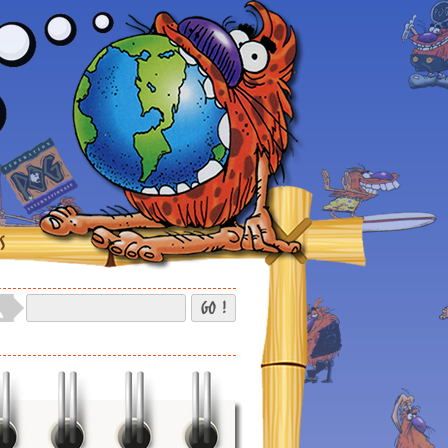
S
GO !